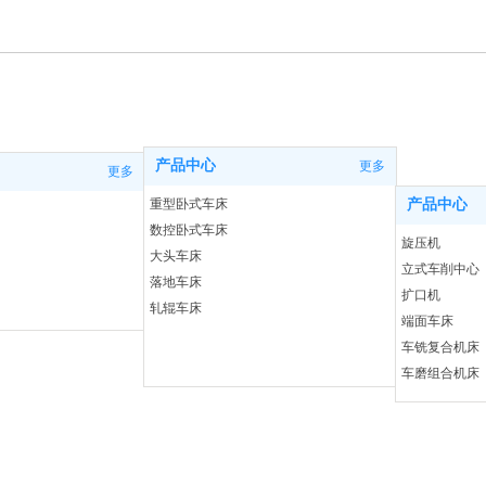
产品中心
更多
更多
重型卧式车床
产品中心
数控卧式车床
旋压机
大头车床
立式车削中心
落地车床
扩口机
轧辊车床
端面车床
车铣复合机床
车磨组合机床
Copyriht © 青岛五重数控机床有限公司 版权所有